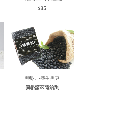
$35
黑勢力-養生黑豆
價格請來電洽詢