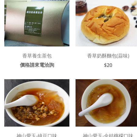
香草養生茶包
香草奶酥麵包(蒜味)
價格請來電洽詢
$20
神山愛玉-綠豆口味
神山愛玉-金桔檸檬口味