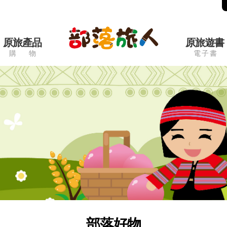
原旅產品
原旅遊書
購 物
電 子 書
部落好物