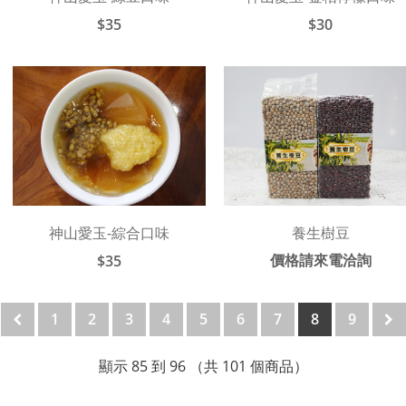
$35
$30
神山愛玉-綜合口味
養生樹豆
價格請來電洽詢
$35
1
2
3
4
5
6
7
8
9
顯示
85
到
96
（共
101
個商品）