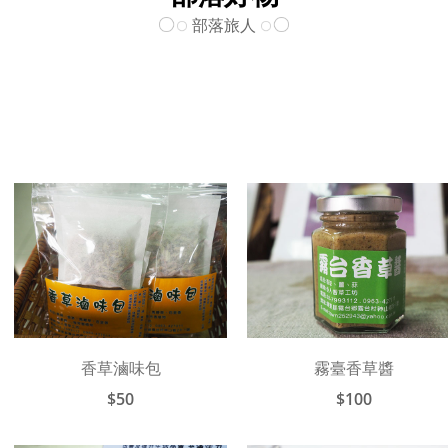
部落旅人
崙天(古楓)部落-原風束口包
崙天(古楓)部落-布農風采鑰匙
香草滷味包
霧臺香草醬
圈
$360
$50
$100
$380