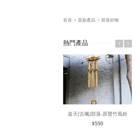
首頁
原旅產品
部落好物
熱門產品
崙天(古楓)部落-原聲竹風鈴
$550