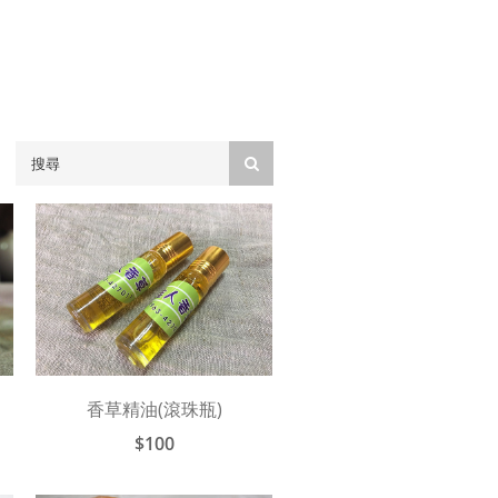
靜浦部落-手工皮編手環
香草精油(滾珠瓶)
價格請來電洽詢
$100