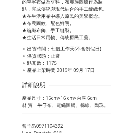
的單寧布做為材料，布農族圖騰作為妝
點，完成傳統與現代結合的手工編織包。
★在生活用品中導入原民的美學概念。
★布農圖紋、配色鮮明。
★編織布飾、手工縫製。
★生活日常用物、傳統原民工藝。
出貨時間：七個工作天(不含例假日)
供貨狀態：
正常
點閱數：1175
產品上架時間 2019年 09月 17日
詳細說明
產品尺寸：15cm×16 cm×內厚 6cm
材 質：牛仔布、電繡圖騰、棉線、陶珠。
曾子昂0971104392