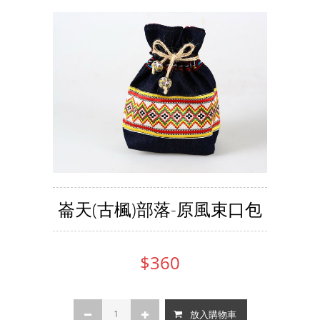
崙天(古楓)部落-原風束口包
$360
放入購物車