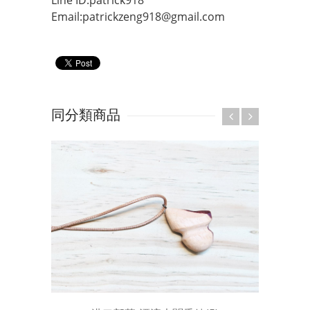
Line ID:patrick918
Email:patrickzeng918@gmail.com
同分類商品