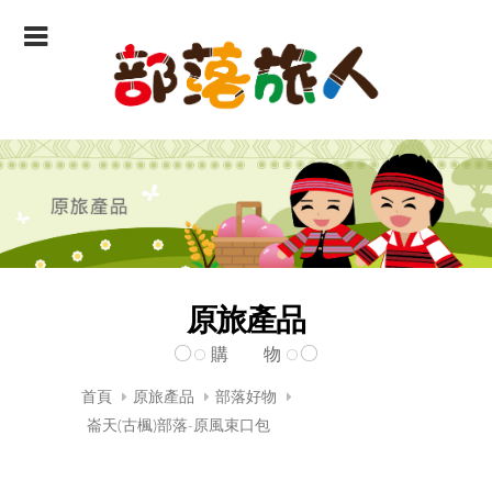
原旅產品
購 物
首頁
原旅產品
部落好物
崙天(古楓)部落-原風束口包