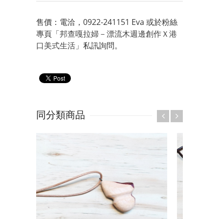
售價：電洽，0922-241151 Eva 或於粉絲
專頁「
邦查嘎拉婦－漂流木週邊創作Ｘ港
口美式生活
」私訊詢問。
同分類商品