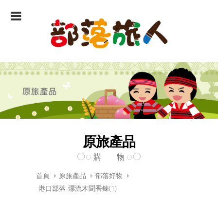
原旅產品
購 物
首頁
原旅產品
部落好物
港口部落-漂流木聞香鍊(1)