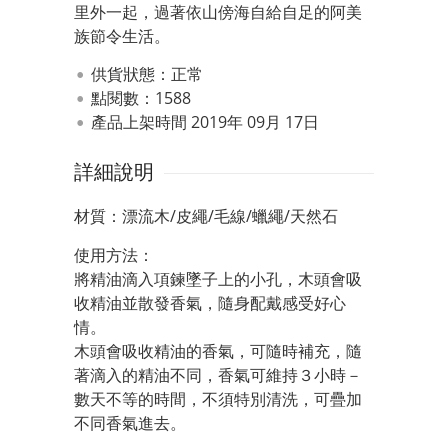
里外一起，過著依山傍海自給自足的阿美
族節令生活。
供貨狀態：
正常
點閱數：1588
產品上架時間 2019年 09月 17日
詳細說明
材質：漂流木/皮繩/毛線/蠟繩/天然石
使用方法：
將精油滴入項鍊墜子上的小孔，木頭會吸
收精油並散發香氣，隨身配戴感受好心
情。
木頭會吸收精油的香氣，可隨時補充，隨
著滴入的精油不同，香氣可維持３小時－
數天不等的時間，不須特別清洗，可疊加
不同香氣進去。