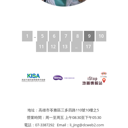
1
..
5
6
7
8
9
10
11
12
13
..
17
地址：高雄市苓雅區三多四路110號10樓之5
營業時間：周一至周五 上午08:30至下午05:30
電話：07-3387292
Email：
li_jing@dcweb2.com