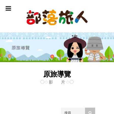
原旅導覽
影 片