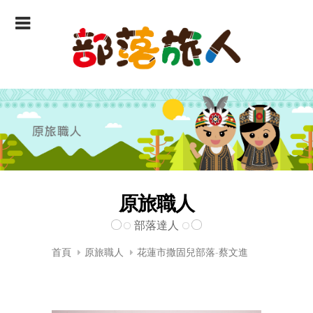
原旅職人
部落達人
首頁
原旅職人
花蓮市撒固兒部落-蔡文進