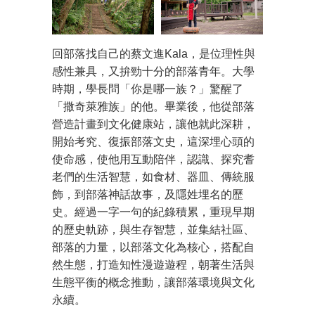
回部落找自己的蔡文進
Kala
，是位理性與
感性兼具，又拚勁十分的部落青年。大學
時期，學長問「你是哪一族？」驚醒了
「撒奇萊雅族」的他。畢業後，他從部落
營造計畫到文化健康站，讓他就此深耕，
開始考究、復振部落文史，這深埋心頭的
使命感，使他用互動陪伴，認識、探究耆
老們的生活智慧，如食材、器皿、傳統服
飾，到部落神話故事，及隱姓埋名的歷
史。經過一字一句的紀錄積累，重現早期
的歷史軌跡，與生存智慧，並集結社區、
部落的力量，以部落文化為核心，搭配自
然生態，打造知性漫遊遊程，朝著生活與
生態平衡的概念推動，讓部落環境與文化
永續。