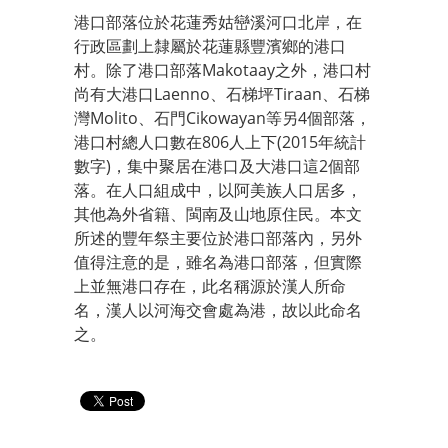
港口部落位於花蓮秀姑巒溪河口北岸，在
行政區劃上隸屬於花蓮縣豐濱鄉的港口
村。除了港口部落Makotaay之外，港口村
尚有大港口Laenno、石梯坪Tiraan、石梯
灣Molito、石門Cikowayan等另4個部落，
港口村總人口數在806人上下(2015年統計
數字)，集中聚居在港口及大港口這2個部
落。在人口組成中，以阿美族人口居多，
其他為外省籍、閩南及山地原住民。本文
所述的豐年祭主要位於港口部落內，另外
值得注意的是，雖名為港口部落，但實際
上並無港口存在，此名稱源於漢人所命
名，漢人以河海交會處為港，故以此命名
之。