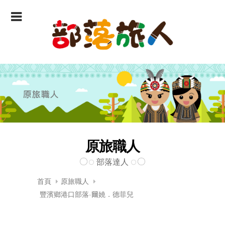
原旅職人
部落達人
首頁
原旅職人
豐濱鄉港口部落-爾嬈．德菲兒