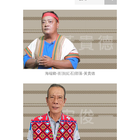
海端鄉-崁頂(紅石)部落-黃貴德