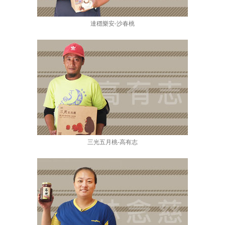
達穩樂安-沙春桃
三光五月桃-高有志