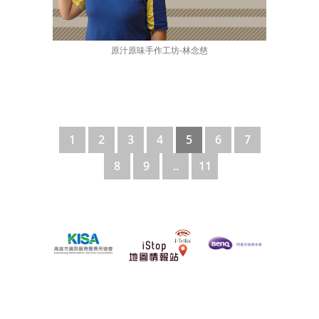
原汁原味手作工坊-林念慈
1
2
3
4
5
6
7
8
9
..
11