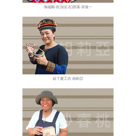
海端鄉-崁頂(紅石)部落-宋俊一
給了愛工坊-胡莉亞