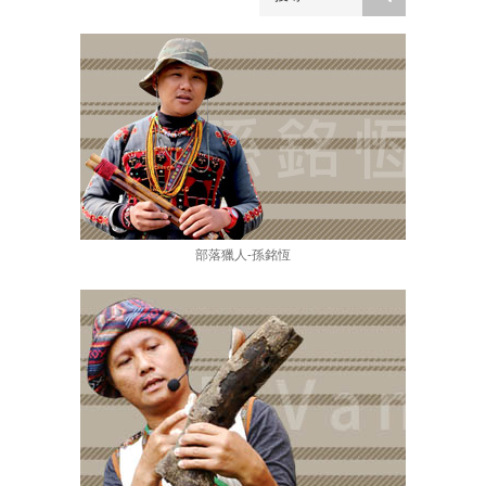
部落獵人-孫銘恆