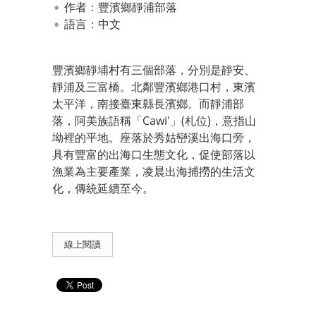
作者：豐濱鄉靜浦部落
語言：中文
豐濱鄉靜埔村有三個部落，分別是靜安、
靜浦及三富橋。北鄰豐濱鄉港口村，東濱
太平洋，南接臺東縣長濱鄉。而靜浦部
落，阿美族語稱「Cawi'」(札位)，意指山
坳裡的平地。座落於秀姑巒溪出海口旁，
具有豐富的出海口生態文化，促使部落以
漁業為主要產業，凌晨出海捕撈的生活文
化，傳統延續至今。
線上閱讀