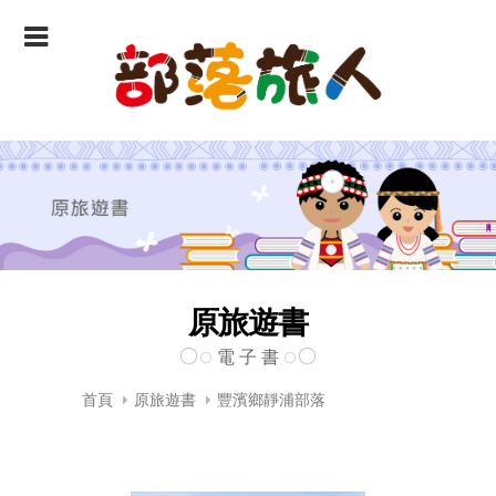
原旅遊書
電 子 書
首頁
原旅遊書
豐濱鄉靜浦部落