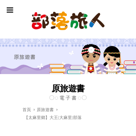
原旅遊書
電 子 書
首頁
原旅遊書
【太麻里鄉】大王(大麻里)部落