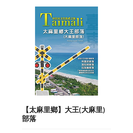
【太麻里鄉】大王(大麻里)
部落