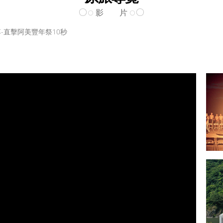
影 片
-直擊阿美豐年祭10秒