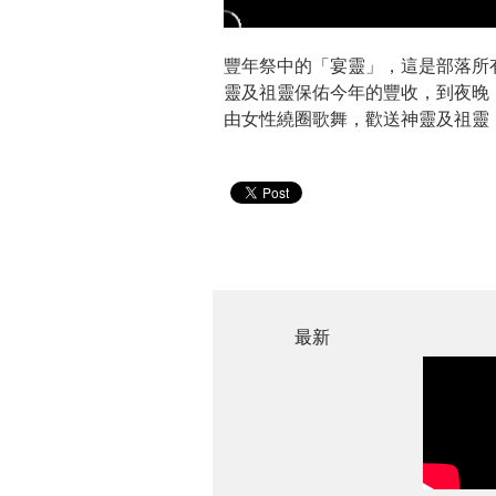
豐年祭中的「宴靈」，這是部落所
靈及祖靈保佑今年的豐收，到夜晚
由女性繞圈歌舞，歡送神靈及祖靈
最新