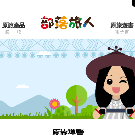
原旅產品
原旅遊書
購 物
電 子 書
原旅導覽