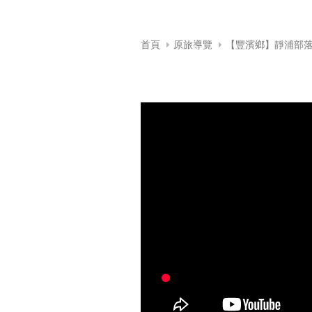
首頁
原旅導覽
【豐濱鄉】靜浦部落