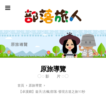
原旅導覽
影 片
首頁
原旅導覽
【卓溪鄉】崙天(古楓)部落-發現古道之旅90秒