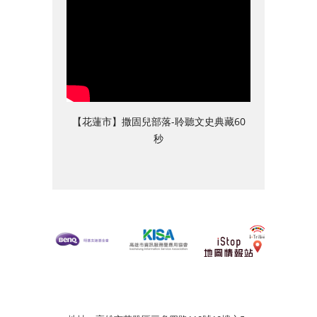
【花蓮市】撒固兒部落-聆聽文史典藏60
秒