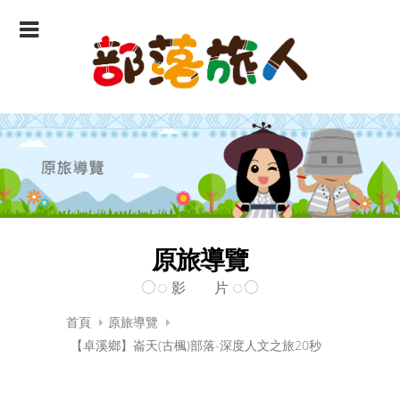
原旅導覽
影 片
首頁
原旅導覽
【卓溪鄉】崙天(古楓)部落-深度人文之旅20秒