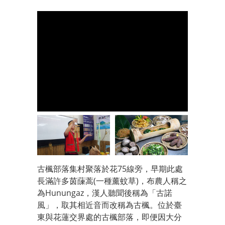
古楓部落集村聚落於花75線旁，早期此處
長滿許多茵蔯蒿(一種薰蚊草)，布農人稱之
為Hunungaz，漢人聽聞後稱為「古諾
風」，取其相近音而改稱為古楓。位於臺
東與花蓮交界處的古楓部落，即便因大分