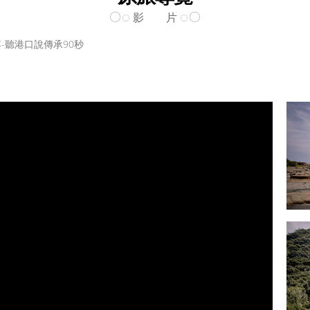
影 片
-聽港口說傳承90秒