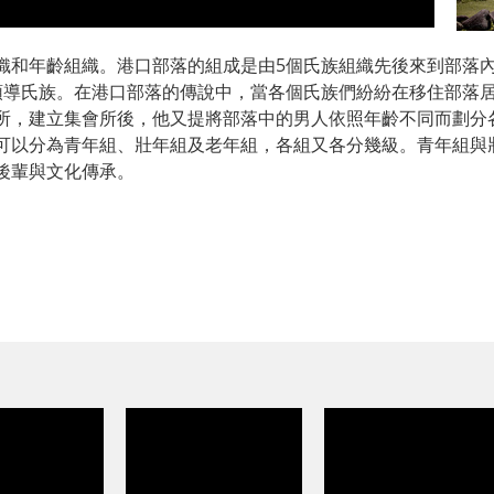
織和年齡組織。港口部落的組成是由5個氏族組織先後來到部落
部落的領導氏族。在港口部落的傳說中，當各個氏族們紛紛在移住部落居住
所，建立集會所後，他又提將部落中的男人依照年齡不同而劃分
可以分為青年組、壯年組及老年組，各組又各分幾級。青年組與
後輩與文化傳承。