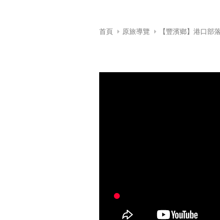
首頁
原旅導覽
【豐濱鄉】港口部落