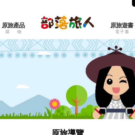
原旅產品
原旅遊書
購 物
電 子 書
原旅導覽