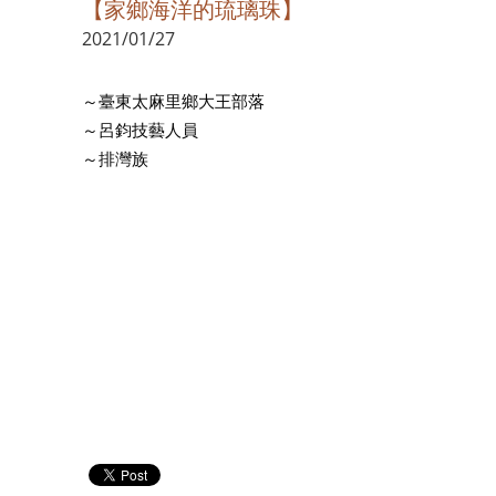
【家鄉海洋的琉璃珠】
2021/01/27
～臺東太麻里鄉大王部落
～呂鈞技藝人員
～排灣族