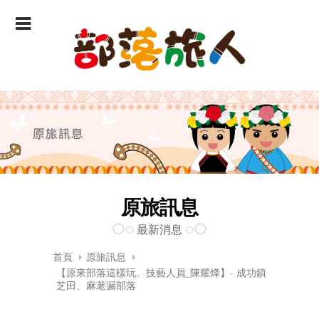
原旅訊息
最新消息
首頁
原旅訊息
【原來部落這樣玩。技藝人員_陳耀烽】- 成功鎮
芝田、麻荖漏部落