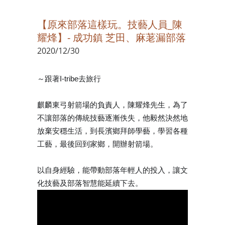
【原來部落這樣玩。技藝人員_陳
耀烽】- 成功鎮 芝田、麻荖漏部落
2020/12/30
～跟著I-tribe去旅行
麒麟東弓射箭場的負責人，陳耀烽先生，為了
不讓部落的傳統技藝逐漸佚失，他毅然決然地
放棄安穩生活，到長濱鄉拜師學藝，學習各種
工藝，最後回到家鄉，開辦射箭場。
以自身經驗，能帶動部落年輕人的投入，讓文
化技藝及部落智慧能延續下去。