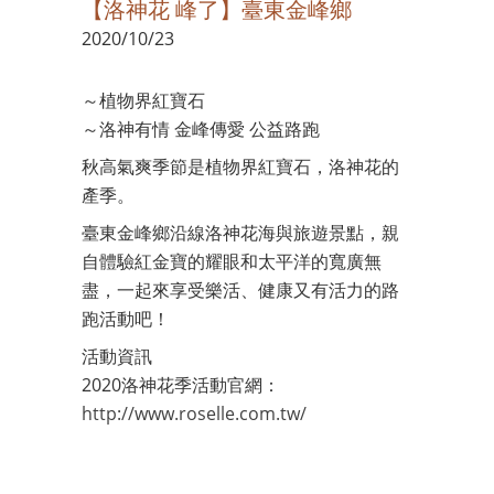
【洛神花 峰了】臺東金峰鄉
2020/10/23
～植物界紅寶石
～洛神有情 金峰傳愛 公益路跑
秋高氣爽季節是植物界紅寶石，洛神花的
產季。
臺東金峰鄉沿線洛神花海與旅遊景點，親
自體驗紅金寶的耀眼和太平洋的寬廣無
盡，一起來享受樂活、健康又有活力的路
跑活動吧！
活動資訊
2020洛神花季活動官網：
http://www.roselle.com.tw/