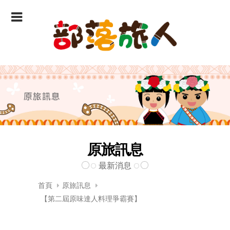
原旅訊息
最新消息
首頁
原旅訊息
【第二屆原味達人料理爭霸賽】