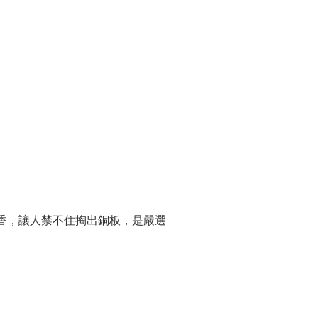
香，讓人禁不住掏出銅板，是嚴選