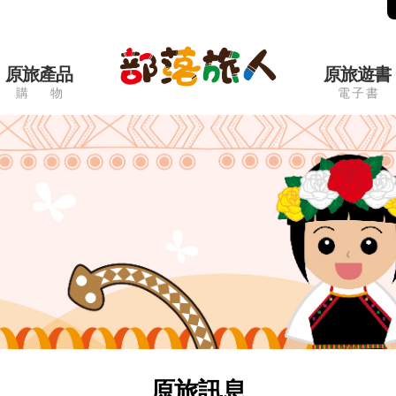
原旅產品
原旅遊書
購 物
電 子 書
原旅訊息