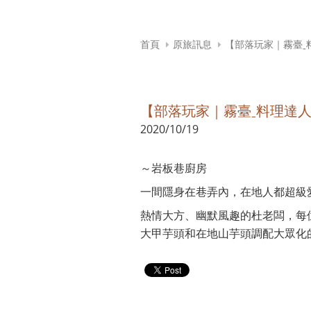
首頁
原旅訊息
【部落玩家｜霧臺ˍ
【部落玩家｜霧臺ˍ料理達
2020/10/19
～岩板巷廚房
一間隱身在巷弄內，在地人都超級
熱情大方、幽默風趣的杜老闆，每
大甲芋頭和在地山芋頭調配大眾化