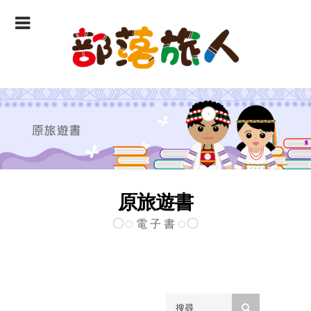
原旅遊書
電 子 書