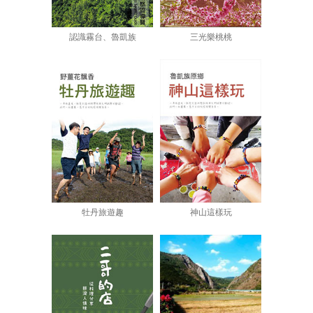
認識霧台、魯凱族
三光樂桃桃
牡丹旅遊趣
神山這樣玩