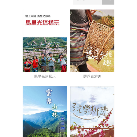
馬里光這樣玩
羅浮泰雅趣