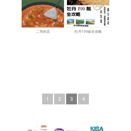
二哥的店
牡丹199線全攻略
1
2
3
4