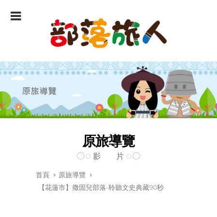
原旅導覽
影 片
首頁
原旅導覽
【花蓮市】撒固兒部落-聆聽文史典藏90秒